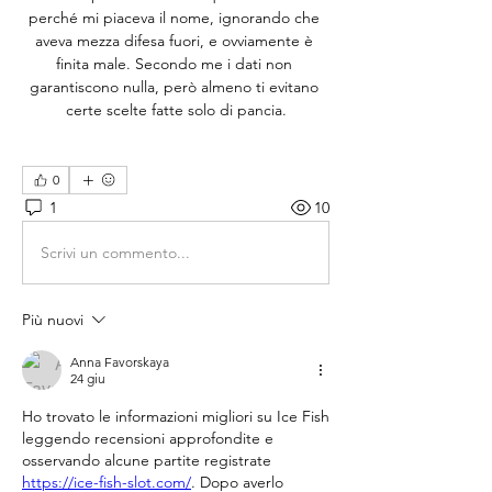
perché mi piaceva il nome, ignorando che 
aveva mezza difesa fuori, e ovviamente è 
finita male. Secondo me i dati non 
garantiscono nulla, però almeno ti evitano 
certe scelte fatte solo di pancia.
0
1
10
Scrivi un commento...
Più nuovi
Anna Favorskaya
24 giu
Ho trovato le informazioni migliori su Ice Fish 
leggendo recensioni approfondite e 
osservando alcune partite registrate 
https://ice-fish-slot.com/
. Dopo averlo 