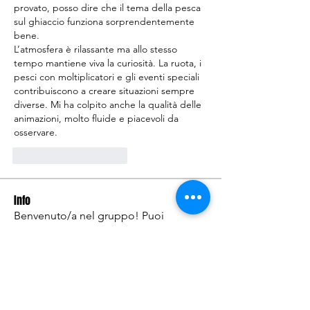
provato, posso dire che il tema della pesca 
sul ghiaccio funziona sorprendentemente 
bene.
L’atmosfera è rilassante ma allo stesso 
tempo mantiene viva la curiosità. La ruota, i 
pesci con moltiplicatori e gli eventi speciali 
contribuiscono a creare situazioni sempre 
diverse. Mi ha colpito anche la qualità delle 
animazioni, molto fluide e piacevoli da 
osservare.
Mi piace
Rispondi
Info
Benvenuto/a nel gruppo! Puoi
connetterti ad altri iscritti,
...
Continua a Leggere
Membri