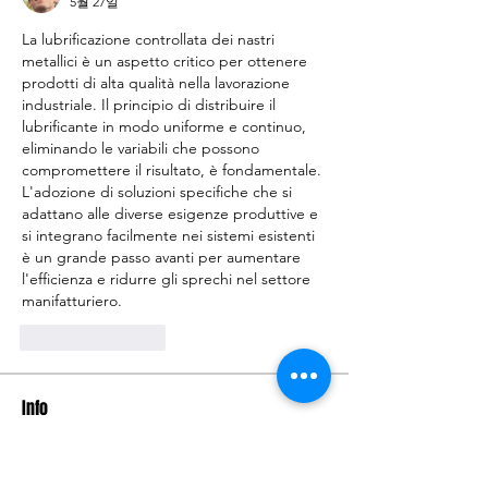
5월 27일
La lubrificazione controllata dei nastri 
metallici è un aspetto critico per ottenere 
prodotti di alta qualità nella lavorazione 
industriale. Il principio di distribuire il 
lubrificante in modo uniforme e continuo, 
eliminando le variabili che possono 
compromettere il risultato, è fondamentale. 
L'adozione di soluzioni specifiche che si 
adattano alle diverse esigenze produttive e 
si integrano facilmente nei sistemi esistenti 
è un grande passo avanti per aumentare 
l'efficienza e ridurre gli sprechi nel settore 
manifatturiero.
좋아요
답글
Info
Benvenuto/a nel gruppo! Puoi
connetterti ad altri iscritti,
...
Continua a Leggere