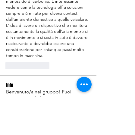
monossido di carbonio. È interessante 
vedere come la tecnologia offra soluzioni 
sempre più mirate per diversi contesti, 
dall'ambiente domestico a quello veicolare. 
L'idea di avere un dispositivo che monitora 
costantemente la qualità dell'aria mentre si 
è in movimento o si sosta in auto è davvero 
rassicurante e dovrebbe essere una 
considerazione per chiunque passi molto 
tempo in macchina.
いいね！
返信
Info
Benvenuto/a nel gruppo! Puoi
connetterti ad altri iscritti,
...
Continua a Leggere
Membri
DimaSirko
Segui