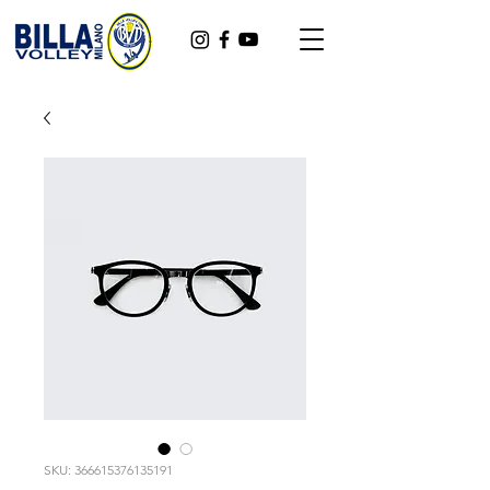
SKU: 366615376135191